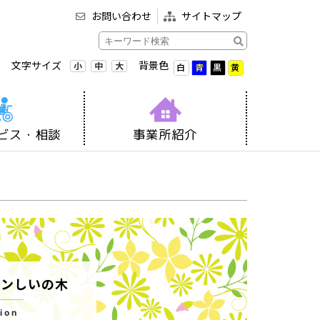
お問い合わせ
サイトマップ
文字サイズ
背景色
小
中
大
白
青
黒
黄
ビス・相談
事業所紹介
ョンしいの木
ion