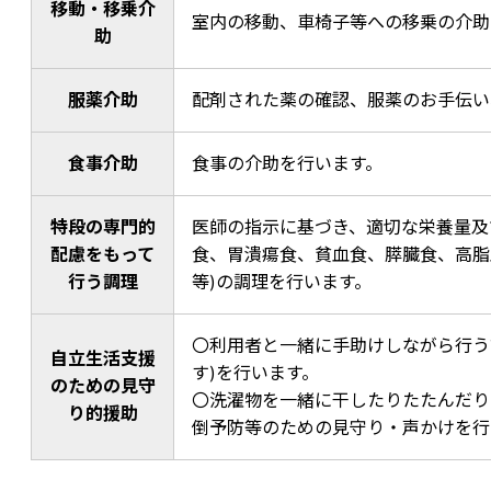
移動・移乗介
室内の移動、車椅子等への移乗の介助
助
服薬介助
配剤された薬の確認、服薬のお手伝い
食事介助
食事の介助を行います。
特段の専門的
医師の指示に基づき、適切な栄養量及
配慮をもって
食、胃潰瘍食、貧血食、膵臓食、高脂
行う調理
等)の調理を行います。
〇利用者と一緒に手助けしながら行う
自立生活支援
す)を行います。
のための見守
〇洗濯物を一緒に干したりたたんだり
り的援助
倒予防等のための見守り・声かけを行