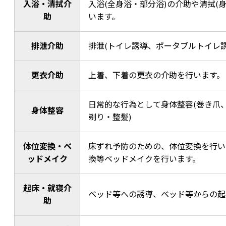
入浴・清拭介
入浴(全身浴・部分浴)の介助や清拭(
助
います。
排泄介助
排泄(トイレ誘導、ポータブルトイレ
更衣介助
上着、下着の更衣の介助を行います。
日常的な行為として身体整容(巻き爪
身体整容
剃り・整髪)
体位変換・ベ
床ずれ予防のための、体位変換を行い
ッドメイク
換等ベッドメイクを行います。
起床・就寝介
ベッド等への誘導、ベッド等からの起
助