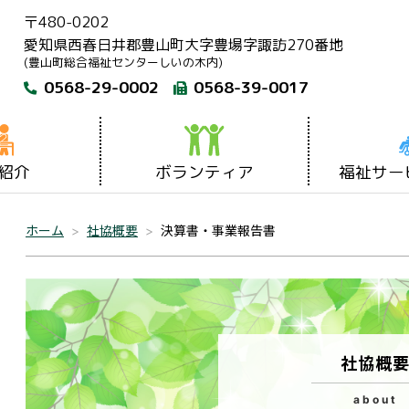
〒480-0202
愛知県西春日井郡豊山町大字豊場字諏訪270番地
(豊山町総合福祉センターしいの木内)
0568-29-0002
0568-39-0017
紹介
ボランティア
福祉サー
ホーム
社協概要
決算書・事業報告書
社協概
about