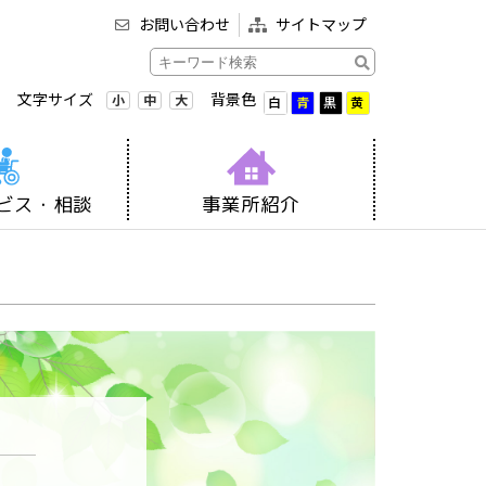
お問い合わせ
サイトマップ
文字サイズ
背景色
小
中
大
白
青
黒
黄
ビス・相談
事業所紹介
要