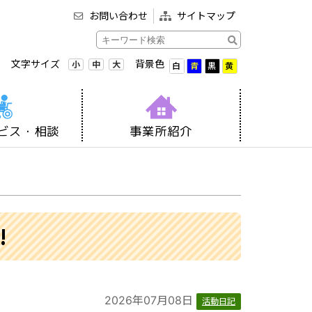
お問い合わせ
サイトマップ
文字サイズ
背景色
小
中
大
白
青
黒
黄
ビス・相談
事業所紹介
!
2026年07月08日
活動日記